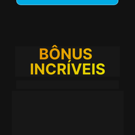
BÔNUS 
INCRÍVEIS
Apostila Completa