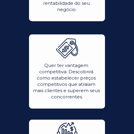
rentabilidade do seu 
negócio.
Quer ter vantagem 
competitiva: Descobrirá 
como estabelecer preços 
competitivos que atraiam 
mais clientes e superem seus 
concorrentes.