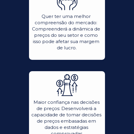
Quer ter uma melhor 
compreensão do mercado: 
Compreenderá a dinâmica de 
preços do seu setor e como 
isso pode afetar sua margem 
de lucro.
Maior confiança nas decisões 
de preços: Desenvolverá a 
capacidade de tomar decisões 
de preços embasadas em 
dados e estratégias 
comprovadas.