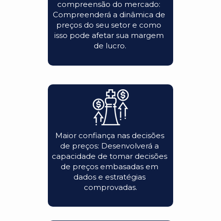
compreensão do mercado: 
Compreenderá a dinâmica de 
preços do seu setor e como 
isso pode afetar sua margem 
de lucro.
Maior confiança nas decisões 
de preços: Desenvolverá a 
capacidade de tomar decisões 
de preços embasadas em 
dados e estratégias 
comprovadas.