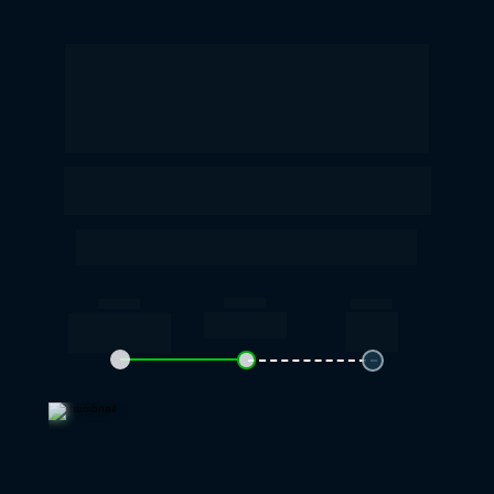
Parabéns! Você acaba 
de ganhar uma
condição especial.
Esta oferta 
NÃO vai aparecer 
novamente para você.
**Para completar a compra, não aperte “voltar”, 
não recarregue e nem feche esta página**
PASSO 2
PASSO 3
PASSO 1
Melhore
Pedido
Planilha de
seu pedido
Complet
Controle 
o
Financeiro